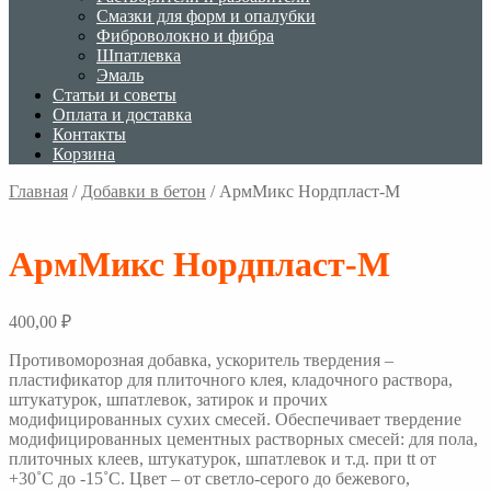
Смазки для форм и опалубки
Фиброволокно и фибра
Шпатлевка
Эмаль
Статьи и советы
Оплата и доставка
Контакты
Корзина
Главная
/
Добавки в бетон
/
АрмМикс Нордпласт-М
АрмМикс Нордпласт-М
400,00
₽
Противоморозная добавка, ускоритель твердения –
пластификатор для плиточного клея, кладочного раствора,
штукатурок, шпатлевок, затирок и прочих
модифицированных сухих смесей. Обеспечивает твердение
модифицированных цементных растворных смесей: для пола,
плиточных клеев, штукатурок, шпатлевок и т.д. при tt от
+30˚С до -15˚С. Цвет – от светло-серого до бежевого,