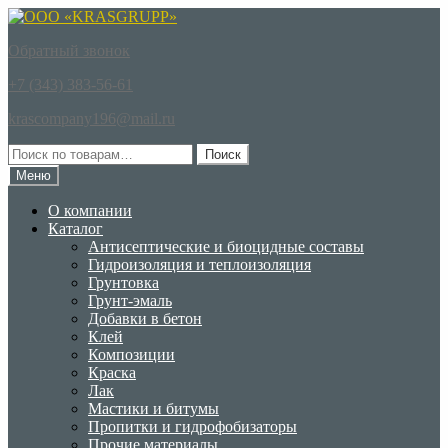
Перейти
Перейти
к
к
Обратный звонок
навигации
содержимому
+7 (343) 383-56-61
krascompany196@mail.ru
Искать:
Поиск
Меню
О компании
Каталог
Антисептические и биоцидные составы
Гидроизоляция и теплоизоляция
Грунтовка
Грунт-эмаль
Добавки в бетон
Клей
Композиции
Краска
Лак
Мастики и битумы
Пропитки и гидрофобизаторы
Прочие материалы