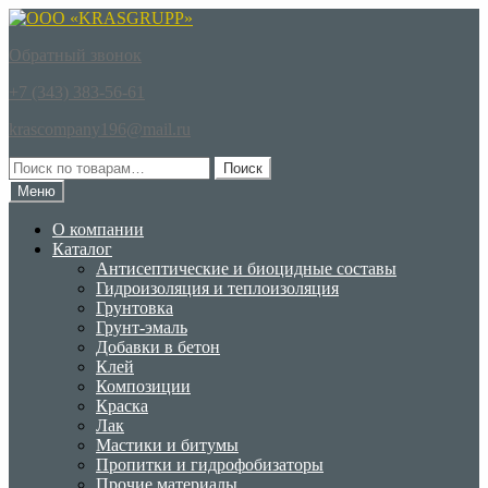
Перейти
Перейти
к
к
Обратный звонок
навигации
содержимому
+7 (343) 383-56-61
krascompany196@mail.ru
Искать:
Поиск
Меню
О компании
Каталог
Антисептические и биоцидные составы
Гидроизоляция и теплоизоляция
Грунтовка
Грунт-эмаль
Добавки в бетон
Клей
Композиции
Краска
Лак
Мастики и битумы
Пропитки и гидрофобизаторы
Прочие материалы