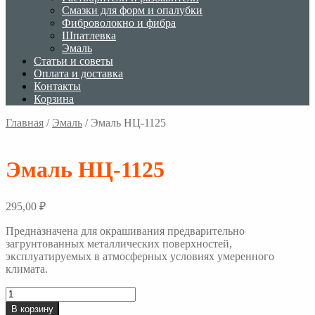
Смазки для форм и опалубки
Фиброволокно и фибра
Шпатлевка
Эмаль
Статьи и советы
Оплата и доставка
Контакты
Корзина
Главная
/
Эмаль
/
Эмаль НЦ-1125
Эмаль НЦ-1125
295,00
₽
Предназначена для окрашивания предварительно
загрунтованных металлических поверхностей,
эксплуатируемых в атмосферных условиях умеренного
климата.
Количество
товара
В корзину