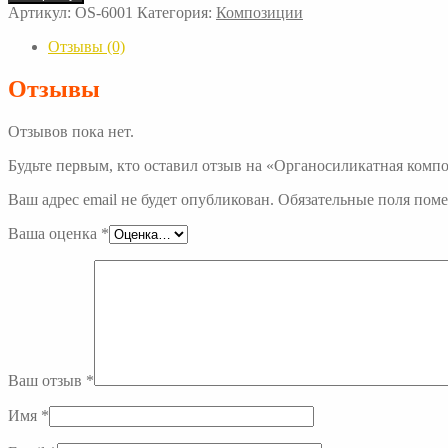
Органосиликатная
Артикул:
OS-6001
Категория:
Композиции
композиция
эмаль
Отзывы (0)
ОС-60-
01
Отзывы
Отзывов пока нет.
Будьте первым, кто оставил отзыв на «Органосиликатная комп
Ваш адрес email не будет опубликован.
Обязательные поля пом
Ваша оценка
*
Ваш отзыв
*
Имя
*