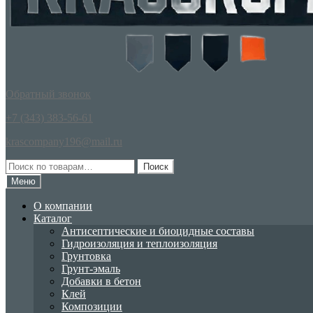
Обратный звонок
+7 (343) 383-56-61
krascompany196@mail.ru
Искать:
Поиск
Меню
О компании
Каталог
Антисептические и биоцидные составы
Гидроизоляция и теплоизоляция
Грунтовка
Грунт-эмаль
Добавки в бетон
Клей
Композиции