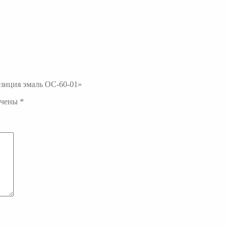
озиция эмаль ОС-60-01»
ечены
*