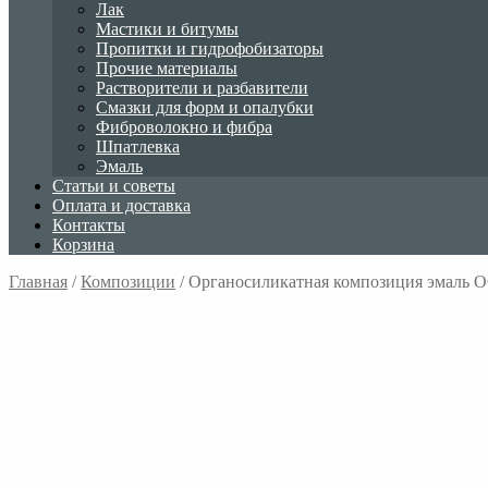
Лак
Мастики и битумы
Пропитки и гидрофобизаторы
Прочие материалы
Растворители и разбавители
Смазки для форм и опалубки
Фиброволокно и фибра
Шпатлевка
Эмаль
Статьи и советы
Оплата и доставка
Контакты
Корзина
Главная
/
Композиции
/
Органосиликатная композиция эмаль О