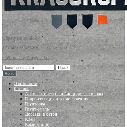
Обратный звонок
+7 (343) 383-56-61
krascompany196@mail.ru
Искать:
Поиск
Меню
О компании
Каталог
Антисептические и биоцидные составы
Гидроизоляция и теплоизоляция
Грунтовка
Грунт-эмаль
Добавки в бетон
Клей
Композиции