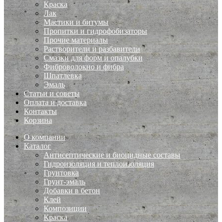
Краска
Лак
Мастики и битумы
Пропитки и гидрофобизаторы
Прочие материалы
Растворители и разбавители
Смазки для форм и опалубки
Фиброволокно и фибра
Шпатлевка
Эмаль
Статьи и советы
Оплата и доставка
Контакты
Корзина
О компании
Каталог
Антисептические и биоцидные составы
Гидроизоляция и теплоизоляция
Грунтовка
Грунт-эмаль
Добавки в бетон
Клей
Композиции
Краска