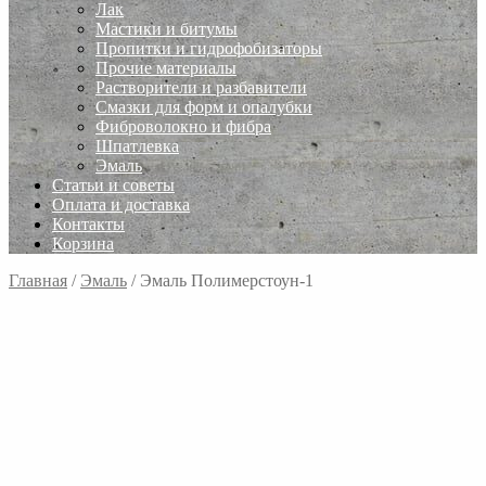
Лак
Мастики и битумы
Пропитки и гидрофобизаторы
Прочие материалы
Растворители и разбавители
Смазки для форм и опалубки
Фиброволокно и фибра
Шпатлевка
Эмаль
Статьи и советы
Оплата и доставка
Контакты
Корзина
Главная
/
Эмаль
/
Эмаль Полимерстоун-1