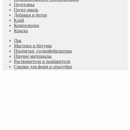
Грунтовка
Грунт-эмаль
Добавки в бетон
Клей
Композиции
Краска
Лак
Мастики и битумы
Пропитки, гидрофобизаторы
Прочие материалы
Растворители и разбавители
Смазки для форм и опалубки
Фиброволокно и фибра
Шпатлевка
Эмаль
ООО
«KRASGRUPP»
г. Екатеринбург
ул. Розы Люксембург, 22-820
+7 (343) 383-56-61
+7 (922) 126-46-79
krascompany196@mail.ru