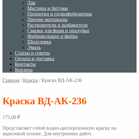
Лак
Мастики и битумы
Пропитки и гидрофобизаторы
Прочие материалы
Растворители и разбавители
Смазки для форм и опалубки
Фиброволокно и фибра
Шпатлевка
Эмаль
Статьи и советы
Оплата и доставка
Контакты
Корзина
Главная
/
Краска
/
Краска ВД-АК-236
Краска ВД-АК-236
175,00
₽
Представляет собой водно-дисперсионную краску на
акриловой основе. Для внутренних работ.