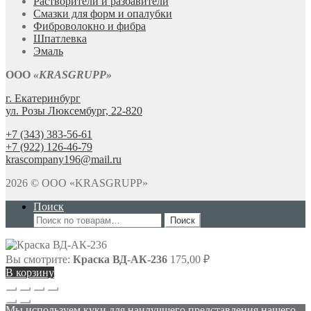
Растворители и разбавители
Смазки для форм и опалубки
Фиброволокно и фибра
Шпатлевка
Эмаль
ООО
«KRASGRUPP»
г. Екатеринбург
ул. Розы Люксембург, 22-820
+7 (343) 383-56-61
+7 (922) 126-46-79
krascompany196@mail.ru
2026 © ООО «KRASGRUPP»
Поиск
Искать:
Поиск
Вы смотрите:
Краска ВД-АК-236
175,00
₽
В корзину
Прокрутка
вверх
Мы используем куки для наилучшего представления нашего