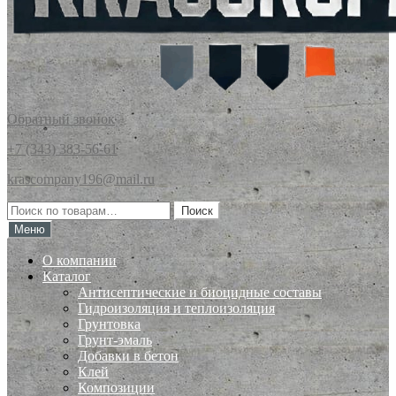
Обратный звонок
+7 (343) 383-56-61
krascompany196@mail.ru
Искать:
Поиск
Меню
О компании
Каталог
Антисептические и биоцидные составы
Гидроизоляция и теплоизоляция
Грунтовка
Грунт-эмаль
Добавки в бетон
Клей
Композиции