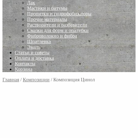
Лак
Мастики и битумы
Пропитки и гидрофобизаторы
Прочие материалы
Растворители и разбавители
Смазки для форм и опалубки
Фиброволокно и фибра
Шпатлевка
Эмаль
Статьи и советы
Оплата и доставка
Контакты
Корзина
Главная
/
Композиции
/
Композиция Цинол