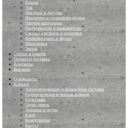
Краска
Лак
Мастики и битумы
Пропитки и гидрофобизаторы
Прочие материалы
Растворители и разбавители
Смазки для форм и опалубки
Фиброволокно и фибра
Шпатлевка
Эмаль
Статьи и советы
Оплата и доставка
Контакты
Корзина
О компании
Каталог
Антисептические и биоцидные составы
Гидроизоляция и теплоизоляция
Грунтовка
Грунт-эмаль
Добавки в бетон
Клей
Композиции
Краска