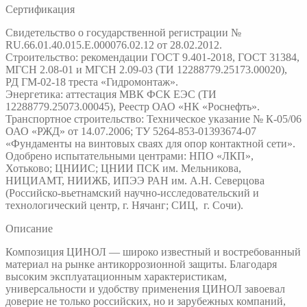
Сертификация
Свидетельство о государственной регистрации №
RU.66.01.40.015.Е.000076.02.12 от 28.02.2012.
Строительство: рекомендации ГОСТ 9.401-2018, ГОСТ 31384,
МГСН 2.08-01 и МГСН 2.09-03 (ТИ 12288779.25173.00020),
РД ГМ-02-18 треста «Гидромонтаж».
Энергетика: аттестация МВК ФСК ЕЭС (ТИ
12288779.25073.00045), Реестр ОАО «НК «Роснефть».
Транспортное строительство: Техническое указание № К-05/06
ОАО «РЖД» от 14.07.2006; ТУ 5264-853-01393674-07
«Фундаменты на винтовых сваях для опор контактной сети».
Одобрено испытательными центрами: НПО «ЛКП»,
Хотьково; ЦНИИС; ЦНИИ ПСК им. Мельникова,
НИЦИАМТ, НИИЖБ, ИПЭЭ РАН им. А.Н. Северцова
(Российско-вьетнамский научно-исследовательский и
технологический центр, г. Нячанг; СИЦ, г. Сочи).
Описание
Композиция ЦИНОЛ — широко известный и востребованный
материал на рынке антикоррозионной защиты. Благодаря
высоким эксплуатационным характеристикам,
универсальности и удобству применения ЦИНОЛ завоевал
доверие не только российских, но и зарубежных компаний,